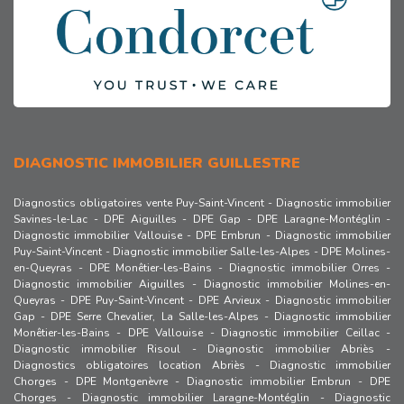
DIAGNOSTIC IMMOBILIER GUILLESTRE
Diagnostics obligatoires vente Puy-Saint-Vincent
-
Diagnostic immobilier
Savines-le-Lac
-
DPE Aiguilles
-
DPE Gap
-
DPE Laragne-Montéglin
-
Diagnostic immobilier Vallouise
-
DPE Embrun
-
Diagnostic immobilier
Puy-Saint-Vincent
-
Diagnostic immobilier Salle-les-Alpes
-
DPE Molines-
en-Queyras
-
DPE Monêtier-les-Bains
-
Diagnostic immobilier Orres
-
Diagnostic immobilier Aiguilles
-
Diagnostic immobilier Molines-en-
Queyras
-
DPE Puy-Saint-Vincent
-
DPE Arvieux
-
Diagnostic immobilier
Gap
-
DPE Serre Chevalier, La Salle-les-Alpes
-
Diagnostic immobilier
Monêtier-les-Bains
-
DPE Vallouise
-
Diagnostic immobilier Ceillac
-
Diagnostic immobilier Risoul
-
Diagnostic immobilier Abriès
-
Diagnostics obligatoires location Abriès
-
Diagnostic immobilier
Chorges
-
DPE Montgenèvre
-
Diagnostic immobilier Embrun
-
DPE
Chorges
-
Diagnostic immobilier Laragne-Montéglin
-
Diagnostic