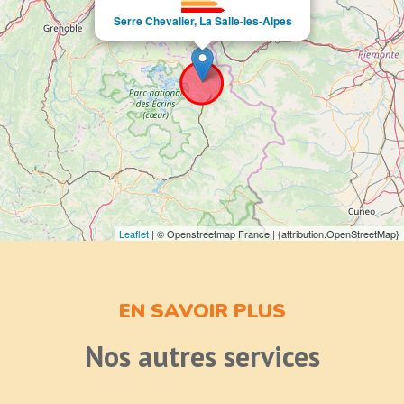
Serre Chevalier, La Salle-les-Alpes
Leaflet
| © Openstreetmap France | {attribution.OpenStreetMap}
EN SAVOIR PLUS
Nos autres services