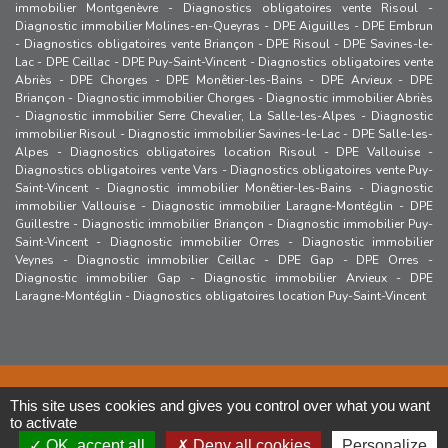
immobilier Montgenèvre
-
Diagnostics obligatoires vente Risoul
-
Diagnostic immobilier Molines-en-Queyras
-
DPE Aiguilles
-
DPE Embrun
-
Diagnostics obligatoires vente Briançon
-
DPE Risoul
-
DPE Savines-le-
Lac
-
DPE Ceillac
-
DPE Puy-Saint-Vincent
-
Diagnostics obligatoires vente
Abriès
-
DPE Chorges
-
DPE Monêtier-les-Bains
-
DPE Arvieux
-
DPE
Briançon
-
Diagnostic immobilier Chorges
-
Diagnostic immobilier Abriès
-
Diagnostic immobilier Serre Chevalier, La Salle-les-Alpes
-
Diagnostic
immobilier Risoul
-
Diagnostic immobilier Savines-le-Lac
-
DPE Salle-les-
Alpes
-
Diagnostics obligatoires location Risoul
-
DPE Vallouise
-
Diagnostics obligatoires vente Vars
-
Diagnostics obligatoires vente Puy-
Saint-Vincent
-
Diagnostic immobilier Monêtier-les-Bains
-
Diagnostic
immobilier Vallouise
-
Diagnostic immobilier Laragne-Montéglin
-
DPE
Guillestre
-
Diagnostic immobilier Briançon
-
Diagnostic immobilier Puy-
Saint-Vincent
-
Diagnostic immobilier Orres
-
Diagnostic immobilier
Veynes
-
Diagnostic immobilier Ceillac
-
DPE Gap
-
DPE Orres
-
Diagnostic immobilier Gap
-
Diagnostic immobilier Arvieux
-
DPE
Laragne-Montéglin
-
Diagnostics obligatoires location Puy-Saint-Vincent
2023 ©Cabinet ETIC - GUIL’DIAG IMMO 05 -
Diagnostic immobilier
This site uses cookies and gives you control over what you want
Guillestre
- RCS 918 032 814 -
Mentions légales
-
Politique de
to activate
confidentialité
-
CGV
OK, accept all
Deny all cookies
Personalize
Conception site web :
www.arobiz.com