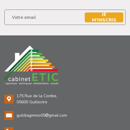
JE
M’INSCRIS
175 Rue de la Combe,
05600 Guillestre
guildiagimmo05
gmail.com