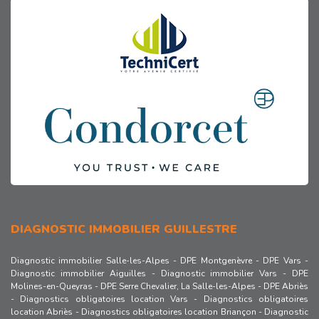
DIAGNOSTIC IMMOBILIER GUILLESTRE
Diagnostic immobilier Salle-les-Alpes
-
DPE Montgenèvre
-
DPE Vars
-
Diagnostic immobilier Aiguilles
-
Diagnostic immobilier Vars
-
DPE
Molines-en-Queyras
-
DPE Serre Chevalier, La Salle-les-Alpes
-
DPE Abriès
-
Diagnostics obligatoires location Vars
-
Diagnostics obligatoires
location Abriès
-
Diagnostics obligatoires location Briançon
-
Diagnostic